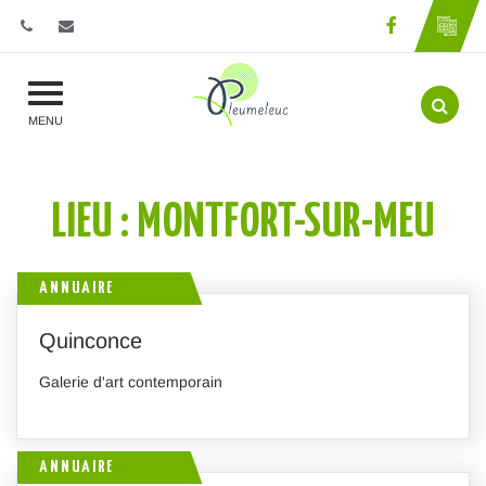
Gestion des traceurs
Lien vers l
Aller 
MENU
LIEU :
MONTFORT-SUR-MEU
ANNUAIRE
Quinconce
Galerie d'art contemporain
ANNUAIRE