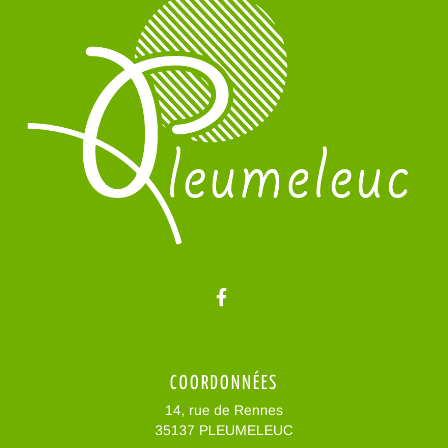
Lien vers le compte Facebo
COORDONNÉES
14, rue de Rennes
35137 PLEUMELEUC