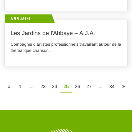
ANNUAIRE
Les Jardins de l’Abbaye – A.J.A.
Compagnie d'artistes professionnels travaillant autour de la
thématique chanson.
1
...
23
24
25
26
27
...
34
Page précédente
Pag