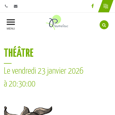
Gestion des traceurs
Lien vers l
Aller 
MENU
THÉÂTRE
Le
vendredi
23
janvier
2026
à 20:30:00