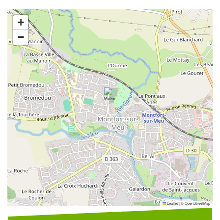
+
−
Leaflet
|
©
OpenStreetMap