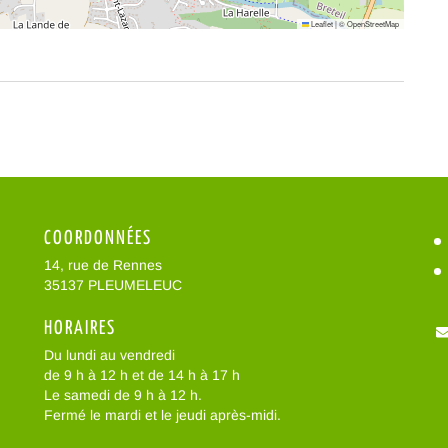
Leaflet
|
©
OpenStreetMap
COORDONNÉES
14, rue de Rennes
35137 PLEUMELEUC
HORAIRES
Du lundi au vendredi
de 9 h à 12 h et de 14 h à 17 h
Le samedi de 9 h à 12 h.
Fermé le mardi et le jeudi après-midi.