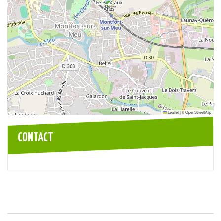
Leaflet
|
©
OpenStreetMap
CONTACT