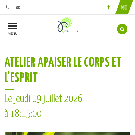
Gestion des traceurs
Lien vers l
Aller 
MENU
ATELIER APAISER LE CORPS ET
L’ESPRIT
Le
jeudi
09
juillet
2026
à 18:15:00